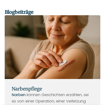
Blogbeiträge
S
S
S
S
S
e
e
e
e
e
i
i
i
i
i
t
t
t
t
t
e
e
e
e
e
Narbenpflege
Narben
können Geschichten erzählen, sei
es von einer Operation, einer Verletzung