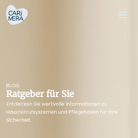
Zum
Main
Inhalt
Menu
springen
BLOG
Ratgeber für Sie
Entdecken Sie wertvolle Informationen zu
Hausnotrufsystemen und Pflegeboxen für Ihre
Sicherheit.