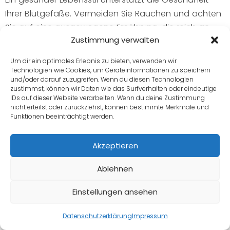
Ihrer Blutgefäße. Vermeiden Sie Rauchen und achten
Sie auf eine ausgewogene Ernährung, die reich an
Zustimmung verwalten
Obst und Gemüse ist. Regelmäßige, moderate
Bewegung fördert die Durchblutung und kann das
Um dir ein optimales Erlebnis zu bieten, verwenden wir
Risiko von Gefäßkomplikationen senken. Bleiben Sie in
Technologien wie Cookies, um Geräteinformationen zu speichern
und/oder darauf zuzugreifen. Wenn du diesen Technologien
engem Kontakt mit Ihrem Arzt, um die bestmögliche
zustimmst, können wir Daten wie das Surfverhalten oder eindeutige
Betreuung zu gewährleisten.
IDs auf dieser Website verarbeiten. Wenn du deine Zustimmung
nicht erteilst oder zurückziehst, können bestimmte Merkmale und
Funktionen beeinträchtigt werden.
Fazit: Ihren Alltag mit Morbus Behcet
meistern
Akzeptieren
Morbus Behcet ist eine komplexe Erkrankung, die Ihren
Ablehnen
Alltag fordern kann, doch mit dem richtigen Wissen
Einstellungen ansehen
und einer guten Betreuung können Sie die Kontrolle
Angebot anfragen
behalten. Durch eine frühzeitige Diagnose, gezielte
Datenschutzerklärung
Impressum
Therapien und praktische Anpassungen wie eine