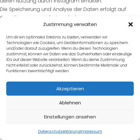
deren Nutzung durch Instagram erhalten.
Die Speicherung und Analyse der Daten erfolgt auf
Grundlage von Art. 6 Abs. 1 lit. f DSGVO. Der
Zustimmung verwalten
Websitebetreiber hat ein berechtigtes Interesse an einer
möglichst umfangreichen Sichtbarkeit in den Sozialen
Um dir ein optimales Erlebnis zu bieten, verwenden wir
Medien. Sofern eine entsprechende Einwilligung
Technologien wie Cookies, um Geräteinformationen zu speichern
und/oder darauf zuzugreifen. Wenn du diesen Technologien
abgefragt wurde, erfolgt die Verarbeitung ausschließlich
zustimmst, können wir Daten wie das Surfverhalten oder eindeutige
auf Grundlage von Art. 6 Abs. 1 lit. a DSGVO; die
IDs auf dieser Website verarbeiten. Wenn du deine Zustimmung
nicht erteilst oder zurückziehst, können bestimmte Merkmale und
Einwilligung ist jederzeit widerrufbar.
Funktionen beeinträchtigt werden.
Die Datenübertragung in die USA wird auf die
Standardvertragsklauseln der EU-Kommission gestützt.
Akzeptieren
Details finden Sie
hier:
https://www.facebook.com/legal/EU_data_transf
Ablehnen
er_addendum
,
https://help.instagram.com/5195221251
Einstellungen ansehen
07875
und
https://de-
de.facebook.com/help/566994660333381
.
Datenschutzerklärung
Impressum
Weitere Informationen hierzu finden Sie in der