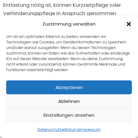
Entlastung nötig ist, können Kurzzeitpflege oder
Verhinderungspflege in Anspruch genommen
werden. Diese Leistungen helfen dabei, auch als
Zustimmung verwalten
pflegende Person Pausen einzulegen und die eigene
Um dir ein optimales Erlebnis zu bieten, verwenden wir
Gesundheit nicht aus den Augen zu verlieren.
Technologien wie Cookies, um Geräteinformationen zu speichern
und/oder darauf zuzugreifen. Wenn du diesen Technologien
zustimmst, können wir Daten wie das Surfverhalten oder eindeutige
Neben der finanziellen Unterstützung sollten
IDs auf dieser Website verarbeiten. Wenn du deine Zustimmung
Angehörige auch organisatorische Hilfe in Anspruch
nicht erteilst oder zurückziehst, können bestimmte Merkmale und
Funktionen beeinträchtigt werden.
nehmen. Pflegekassen und Pflegedienste bieten
Beratungen an, um eine bestmögliche Betreuung zu
Akzeptieren
ermöglichen. Die Kombination aus Pflegegeld und
Pflegesachleistungen kann eine sinnvolle Lösung sein,
Ablehnen
wenn Angehörige Unterstützung durch einen
ambulanten Pflegedienst benötigen. Wer frühzeitig
Einstellungen ansehen
plant und die verfügbaren Leistungen nutzt, kann die
Angebot anfragen
Pflege langfristig besser bewältigen und eine hohe
Datenschutzerklärung
Impressum