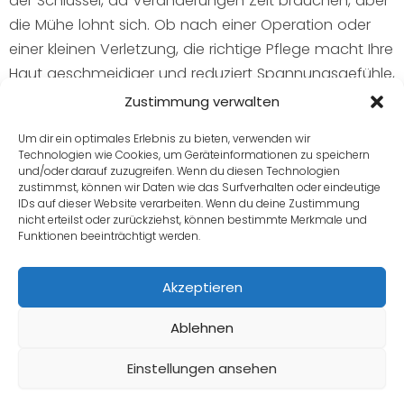
der Schlüssel, da Veränderungen Zeit brauchen, aber
die Mühe lohnt sich. Ob nach einer Operation oder
einer kleinen Verletzung, die richtige Pflege macht Ihre
Haut geschmeidiger und reduziert Spannungsgefühle,
was Ihren Alltag angenehmer macht.
Zustimmung verwalten
Um dir ein optimales Erlebnis zu bieten, verwenden wir
Beginnen Sie noch heute mit kleinen Schritten, etwa
Technologien wie Cookies, um Geräteinformationen zu speichern
einer sanften Massage oder einem Besuch in der
und/oder darauf zuzugreifen. Wenn du diesen Technologien
zustimmst, können wir Daten wie das Surfverhalten oder eindeutige
Apotheke, um die passenden Produkte zu finden. Ihre
IDs auf dieser Website verarbeiten. Wenn du deine Zustimmung
Haut verdient diese Aufmerksamkeit, und Sie werden
nicht erteilst oder zurückziehst, können bestimmte Merkmale und
Funktionen beeinträchtigt werden.
die positiven Veränderungen spüren. Mit
konsequenter Narbenpflege schaffen Sie eine gute
Akzeptieren
Grundlage für ein besseres Hautgefühl und mehr
Wohlbefinden.
Ablehnen
Einstellungen ansehen
FAQ
Angebot anfragen