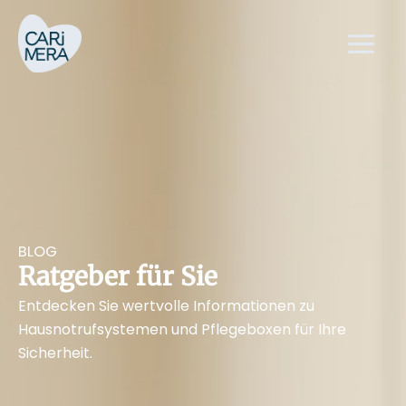
Zum
Main
Inhalt
Menu
springen
BLOG
Ratgeber für Sie
Entdecken Sie wertvolle Informationen zu
Hausnotrufsystemen und Pflegeboxen für Ihre
Sicherheit.