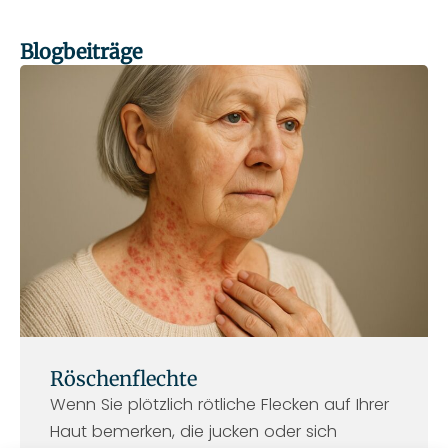
Blogbeiträge
S
S
S
S
S
e
e
e
e
e
i
i
i
i
i
t
t
t
t
t
e
e
e
e
e
Röschenflechte
Wenn Sie plötzlich rötliche Flecken auf Ihrer
Haut bemerken, die jucken oder sich