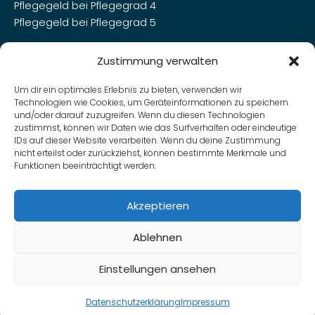
Pflegegeld bei Pflegegrad 4
Pflegegeld bei Pflegegrad 5
Pflegegrade
Zustimmung verwalten
Die Pflegegrade
Um dir ein optimales Erlebnis zu bieten, verwenden wir
Pflegegrad beantragen
Technologien wie Cookies, um Geräteinformationen zu speichern
Pflegegrad 1
und/oder darauf zuzugreifen. Wenn du diesen Technologien
zustimmst, können wir Daten wie das Surfverhalten oder eindeutige
Pflegegrad 2
IDs auf dieser Website verarbeiten. Wenn du deine Zustimmung
Pflegegrad 3
nicht erteilst oder zurückziehst, können bestimmte Merkmale und
Pflegegrad 4
Funktionen beeinträchtigt werden.
Pflegegrad 5
Akzeptieren
Ablehnen
Einstellungen ansehen
© 2026 Carimera. Alle Rechte vorbehalten.
Datenschutzerklärung
Impressum