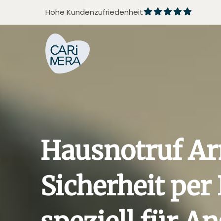
Zum
Hohe Kundenzufriedenheit
Inhalt
springen
Hausnotruf A
Sicherheit pe