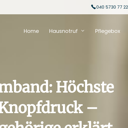
040 5730 77 22
Home
Hausnotruf
Pflegebox
rmband: Höchste
r Knopfdruck –