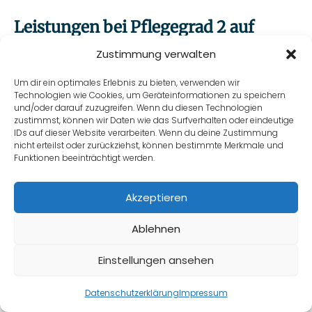
Leistungen bei Pflegegrad 2 auf
einen Blick
Zustimmung verwalten
Der Pflegegrad 2 bietet mehr Unterstützung, als
Um dir ein optimales Erlebnis zu bieten, verwenden wir
Technologien wie Cookies, um Geräteinformationen zu speichern
viele denken. Hier die wichtigsten Leistungen im
und/oder darauf zuzugreifen. Wenn du diesen Technologien
Überblick:
zustimmst, können wir Daten wie das Surfverhalten oder eindeutige
IDs auf dieser Website verarbeiten. Wenn du deine Zustimmung
nicht erteilst oder zurückziehst, können bestimmte Merkmale und
316 Euro Pflegegeld pro Monat bei Versorgung
Funktionen beeinträchtigt werden.
durch Angehörige
724 Euro Pflegesachleistungen pro Monat bei
Akzeptieren
ambulanter Pflege
Ablehnen
125 Euro Entlastungsbetrag monatlich für
stundenweise Betreuung
Einstellungen ansehen
Kostenübernahme für Pflegehilfsmittel bis 40
Angebot anfragen
Euro monatlich
Datenschutzerklärung
Impressum
Zuschüsse für Wohnraumanpassungen bis zu