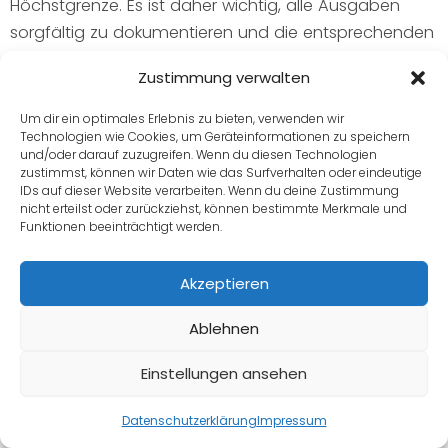
Höchstgrenze. Es ist daher wichtig, alle Ausgaben
sorgfältig zu dokumentieren und die entsprechenden
Belege einzureichen. Zu den erstattungsfähigen
Zustimmung verwalten
Kosten zählen neben dem Stundenlohn oder der
Vergütung für die Ersatzpflegeperson auch
Um dir ein optimales Erlebnis zu bieten, verwenden wir
Technologien wie Cookies, um Geräteinformationen zu speichern
Fahrtkosten, wenn diese in direktem Zusammenhang
und/oder darauf zuzugreifen. Wenn du diesen Technologien
mit der Pflege stehen.
zustimmst, können wir Daten wie das Surfverhalten oder eindeutige
IDs auf dieser Website verarbeiten. Wenn du deine Zustimmung
nicht erteilst oder zurückziehst, können bestimmte Merkmale und
Je nach Pflegekasse kann die Auszahlung direkt an
Funktionen beeinträchtigt werden.
die Ersatzpflegeperson oder als Erstattung an den
Antragsteller erfolgen. Es empfiehlt sich, im Vorfeld
Akzeptieren
mit der Pflegekasse abzuklären, welche
Ablehnen
Abrechnungsmodalitäten gelten und welche
Unterlagen genau benötigt werden, um eine
Einstellungen ansehen
reibungslose Kostenübernahme sicherzustellen.
Angebot anfragen
Datenschutzerklärung
Impressum