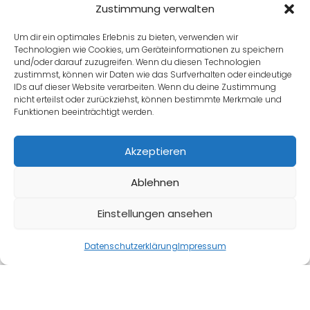
Zustimmung verwalten
einem festen Schlafrhythmus, guter Schlafhygiene
oder einem Gespräch mit Ihrem Arzt finden Sie zu
Um dir ein optimales Erlebnis zu bieten, verwenden wir
Technologien wie Cookies, um Geräteinformationen zu speichern
erholsamem Schlaf zurück. Jede kleine Änderung, sei
und/oder darauf zuzugreifen. Wenn du diesen Technologien
es ein ruhiges Abendritual oder das Vermeiden von
zustimmst, können wir Daten wie das Surfverhalten oder eindeutige
IDs auf dieser Website verarbeiten. Wenn du deine Zustimmung
Schnarchen durch eine CPAP-Maske, macht einen
nicht erteilst oder zurückziehst, können bestimmte Merkmale und
Unterschied. Hören Sie auf Ihren Körper und lassen Sie
Funktionen beeinträchtigt werden.
sich unterstützen, um Ihre Nächte zu verbessern.
Akzeptieren
Geduld ist Ihr Begleiter auf diesem Weg. Vielleicht hilft
Ablehnen
ein Besuch im Schlaflabor, um Ursachen wie
Hypersomnie zu klären, oder ein warmes Bad, um Ihre
Einstellungen ansehen
Beine zu beruhigen. Mit Verhaltenstherapie oder
Angebot anfragen
angepassten Gewohnheiten können Sie
Datenschutzerklärung
Impressum
Schlafprobleme lindern und Ihre Lebensfreude
steigern. Sie verdienen ruhige Nächte und
erfrischende Morgen – mit den richtigen Maßnahmen