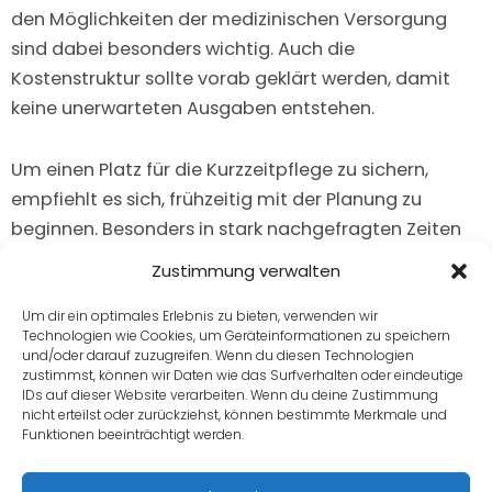
den Möglichkeiten der medizinischen Versorgung
sind dabei besonders wichtig. Auch die
Kostenstruktur sollte vorab geklärt werden, damit
keine unerwarteten Ausgaben entstehen.
Um einen Platz für die Kurzzeitpflege zu sichern,
empfiehlt es sich, frühzeitig mit der Planung zu
beginnen. Besonders in stark nachgefragten Zeiten
kann es schwierig sein, kurzfristig eine passende
Zustimmung verwalten
Einrichtung zu finden. Die Pflegekasse, Sozialdienste
oder Beratungsstellen können Ihnen helfen,
Um dir ein optimales Erlebnis zu bieten, verwenden wir
Technologien wie Cookies, um Geräteinformationen zu speichern
geeignete Pflegeeinrichtungen in Ihrer Region zu
und/oder darauf zuzugreifen. Wenn du diesen Technologien
finden. Mit einer rechtzeitigen Organisation stellen
zustimmst, können wir Daten wie das Surfverhalten oder eindeutige
IDs auf dieser Website verarbeiten. Wenn du deine Zustimmung
Sie sicher, dass Ihr Angehöriger die bestmögliche
nicht erteilst oder zurückziehst, können bestimmte Merkmale und
Betreuung erhält und die Kurzzeitpflege reibungslos
Funktionen beeinträchtigt werden.
abläuft.