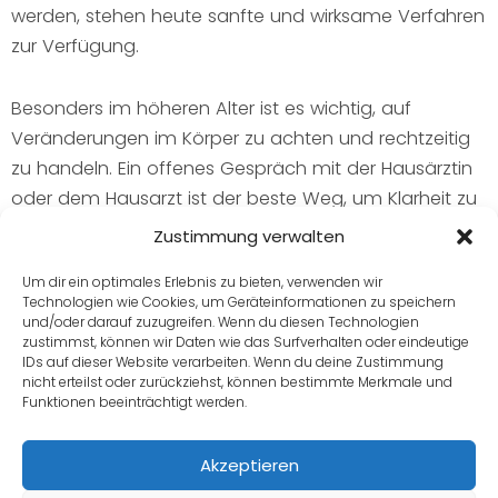
werden, stehen heute sanfte und wirksame Verfahren
zur Verfügung.
Besonders im höheren Alter ist es wichtig, auf
Veränderungen im Körper zu achten und rechtzeitig
zu handeln. Ein offenes Gespräch mit der Hausärztin
oder dem Hausarzt ist der beste Weg, um Klarheit zu
schaffen und eine individuell passende Therapie zu
Zustimmung verwalten
finden. Hämorrhoiden müssen nicht das Leben
Um dir ein optimales Erlebnis zu bieten, verwenden wir
bestimmen – mit der richtigen Unterstützung ist
Technologien wie Cookies, um Geräteinformationen zu speichern
Besserung möglich.
und/oder darauf zuzugreifen. Wenn du diesen Technologien
zustimmst, können wir Daten wie das Surfverhalten oder eindeutige
IDs auf dieser Website verarbeiten. Wenn du deine Zustimmung
FAQ
nicht erteilst oder zurückziehst, können bestimmte Merkmale und
Funktionen beeinträchtigt werden.
Hier finden Sie Antworten auf wichtige Fragen zum
Akzeptieren
Thema Hämorrhoiden – verständlich erklärt und auf
den Punkt gebracht.