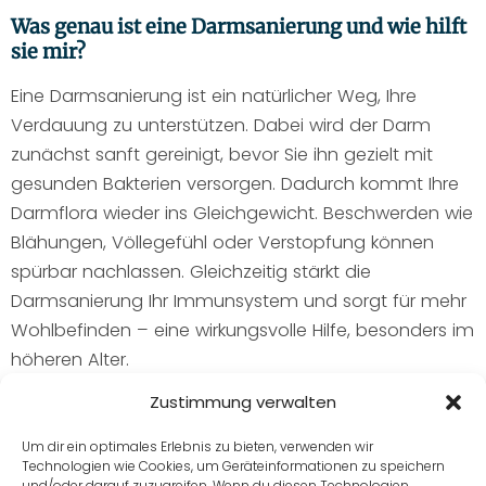
Was genau ist eine Darmsanierung und wie hilft
sie mir?
Eine Darmsanierung ist ein natürlicher Weg, Ihre
Verdauung zu unterstützen. Dabei wird der Darm
zunächst sanft gereinigt, bevor Sie ihn gezielt mit
gesunden Bakterien versorgen. Dadurch kommt Ihre
Darmflora wieder ins Gleichgewicht. Beschwerden wie
Blähungen, Völlegefühl oder Verstopfung können
spürbar nachlassen. Gleichzeitig stärkt die
Darmsanierung Ihr Immunsystem und sorgt für mehr
Wohlbefinden – eine wirkungsvolle Hilfe, besonders im
höheren Alter.
Zustimmung verwalten
Wie lange sollte ich eine Darmsanierung
durchführen?
Um dir ein optimales Erlebnis zu bieten, verwenden wir
Technologien wie Cookies, um Geräteinformationen zu speichern
und/oder darauf zuzugreifen. Wenn du diesen Technologien