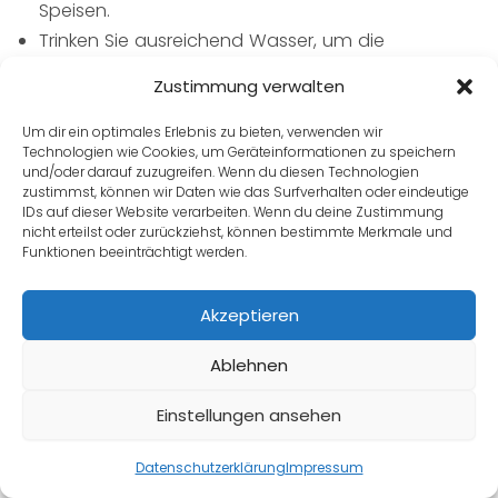
Speisen.
Trinken Sie ausreichend Wasser, um die
Schleimhäute feucht und widerstandsfähig zu
Zustimmung verwalten
halten.
Vermeiden Sie stark blähende Lebensmittel, wenn
Um dir ein optimales Erlebnis zu bieten, verwenden wir
Technologien wie Cookies, um Geräteinformationen zu speichern
gleichzeitig Beschwerden im Bauch auftreten.
und/oder darauf zuzugreifen. Wenn du diesen Technologien
Sorgen Sie für regelmäßige Bewegung, um die
zustimmst, können wir Daten wie das Surfverhalten oder eindeutige
IDs auf dieser Website verarbeiten. Wenn du deine Zustimmung
Verdauung in Schwung zu halten.
nicht erteilst oder zurückziehst, können bestimmte Merkmale und
Bei wiederholtem Auftreten: Führen Sie ein
Funktionen beeinträchtigt werden.
Symptomtagebuch und lassen Sie sich ärztlich
beraten.
Akzeptieren
Ablehnen
Diese Maßnahmen fördern nicht nur die Heilung
vorhandener Beschwerden, sondern helfen auch,
Einstellungen ansehen
zukünftigen Problemen vorzubeugen. Wer auf die
Angebot anfragen
Signale des Körpers achtet, schützt sich besser vor
Datenschutzerklärung
Impressum
unnötigem Unwohlsein und unterstützt das