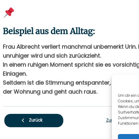
Beispiel aus dem Alltag:
Frau Albrecht verliert manchmal unbemerkt Urin. 
unruhiger wird und sich zurückzieht.
In einem ruhigen Moment spricht sie es vorsicht
Einlagen.
Seitdem ist die Stimmung entspannter, und Frau A
der Wohnung und geht auch raus.
Um dir ein 
Cookies, u
Wenn du di
Surfverhalt
Zustimmung
Zurück zu Lekti
Zurück
Funktionen 