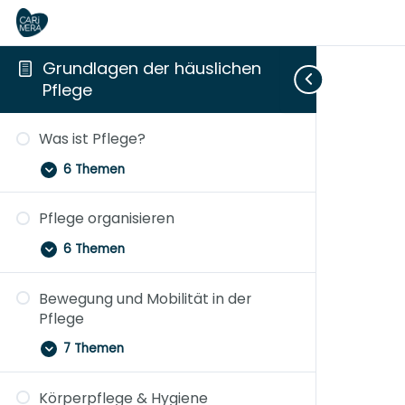
Grundlagen der häuslichen
Pflege
Was
Pflege
Bewegung
Körperpflege
Essen,
Folgeerkrankungen
Stark
Aufklappen
Aufklappen
Aufklappen
Aufklappen
Zuklappen
Aufklappen
Aufklappen
ist
organisieren
und
&
Trinken
erkennen
bleiben
Was ist Pflege?
Pflege?
Mobilität
Hygiene
&
&
in
in
Toilette
vermeiden
der
6 Themen
der
Pflege
Pflege
Pflege organisieren
6 Themen
Bewegung und Mobilität in der
Pflege
7 Themen
Körperpflege & Hygiene