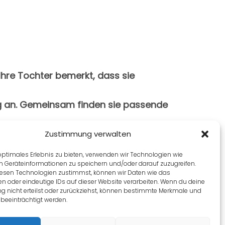
Ihre Tochter bemerkt, dass sie
ig an. Gemeinsam finden sie passende
lbrecht bewegt sich wieder freier in
Zustimmung verwalten
optimales Erlebnis zu bieten, verwenden wir Technologien wie
m Geräteinformationen zu speichern und/oder darauf zuzugreifen.
esen Technologien zustimmst, können wir Daten wie das
en oder eindeutige IDs auf dieser Website verarbeiten. Wenn du deine
 nicht erteilst oder zurückziehst, können bestimmte Merkmale und
on
Weiter Lektion
beeinträchtigt werden.