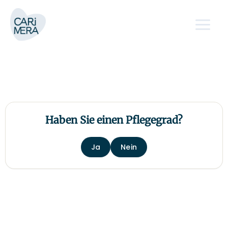
Zum
Main
Inhalt
Menu
springen
Haben Sie einen Pflegegrad?
Ja
Nein