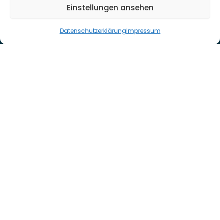
AGB
Einstellungen ansehen
Datenschutz
Impressum
Datenschutzerklärung
Impressum
Pflegegeld
Alles zum Pflegegeld
Pflegegeld bei Pflegegrad 1
Pflegegeld bei Pflegegrad 2
Pflegegeld bei Pflegegrad 3
Pflegegeld bei Pflegegrad 4
Pflegegeld bei Pflegegrad 5
Pflegegrade
Die Pflegegrade
Pflegegrad beantragen
Pflegegrad 1
Pflegegrad 2
Pflegegrad 3