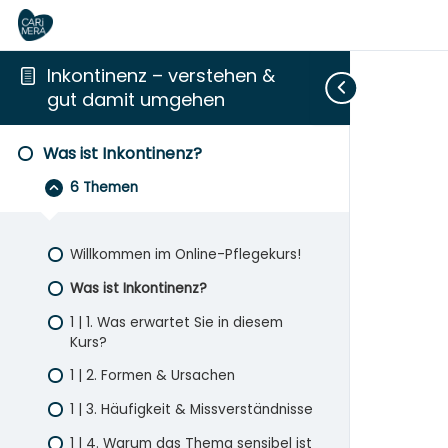
Inkontinenz – verstehen &
gut damit umgehen
Was
Den
Einfühlsam
Medizinische
Für
Zuklappen
Aufklappen
Aufklappen
Aufklappen
Aufklappen
ist
Alltag
begleiten
&
sich
Was ist Inkontinenz?
Inkontinenz?
erleichtern
pflegerische
selbst
Hilfe
sorgen
6 Themen
Willkommen im Online-Pflegekurs!
Was ist Inkontinenz?
1 | 1. Was erwartet Sie in diesem
Kurs?
1 | 2. Formen & Ursachen
1 | 3. Häufigkeit & Missverständnisse
1 | 4. Warum das Thema sensibel ist