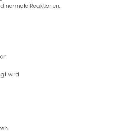
nd normale Reaktionen.
ten
egt wird
ten