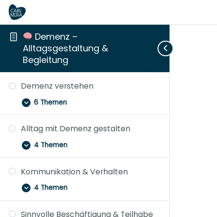
​ Demenz –
Alltagsgestaltung &
Begleitung
Demenz
Alltag
Kommunikation
Sinnvolle
Fürsorge
Entlastung
Aufklappen
Aufklappen
Aufklappen
Aufklappen
Zuklappen
Aufklappen
verstehen
mit
&
Beschäftigung
mit
für
Demenz verstehen
Demenz
Verhalten
&
Gefühl
Begleitende
gestalten
Teilhabe
–
6 Themen
Nähe
trotz
Veränderung
Alltag mit Demenz gestalten
4 Themen
Kommunikation & Verhalten
4 Themen
Sinnvolle Beschäftigung & Teilhabe