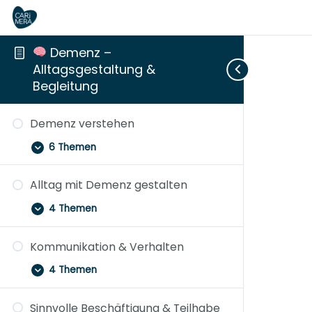
​ Demenz –
Alltagsgestaltung &
Begleitung
Demenz
Alltag
Kommunikation
Sinnvolle
Fürsorge
Entlastung
Aufklappen
Aufklappen
Aufklappen
Aufklappen
Aufklappen
Zuklappen
verstehen
mit
&
Beschäftigung
mit
für
Demenz verstehen
Demenz
Verhalten
&
Gefühl
Begleitende
gestalten
Teilhabe
–
6 Themen
Nähe
trotz
Veränderung
Alltag mit Demenz gestalten
4 Themen
Kommunikation & Verhalten
4 Themen
Sinnvolle Beschäftigung & Teilhabe